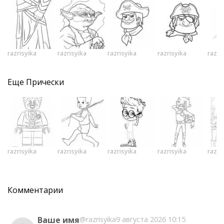
razrisyika
razrisyika
razrisyika
razrisyika
razri
Еще
Прически
razrisyika
razrisyika
razrisyika
razrisyika
razri
Комментарии
Ваше имя
@razrisyika
9 августа 2026 10:15