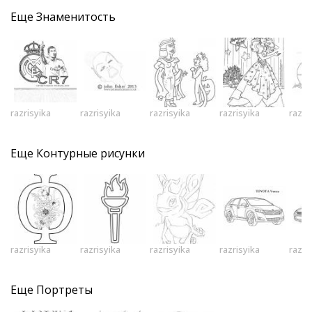
Еще
Знаменитость
razrisyika
razrisyika
razrisyika
razrisyika
razri
Еще
Контурные рисунки
razrisyika
razrisyika
razrisyika
razrisyika
razri
Еще
Портреты