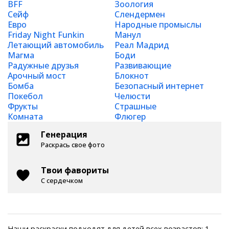
BFF
Зоология
Сейф
Слендермен
Евро
Народные промыслы
Friday Night Funkin
Манул
Летающий автомобиль
Реал Мадрид
Магма
Боди
Радужные друзья
Развивающие
Арочный мост
Блокнот
Бомба
Безопасный интернет
Покебол
Челюсти
Фрукты
Страшные
Комната
Флюгер
Генерация
Раскрась свое фото
Твои фавориты
С сердечком
Наши раскраски подходят для детей всех возрастов: 1