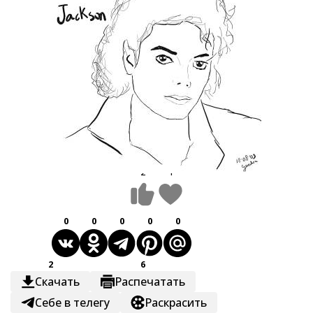
2
1
0
0
0
0
0
2
6
Скачать
Распечатать
Себе в телегу
Раскрасить