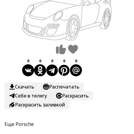
0
0
0
0
0
Скачать
Распечатать
Себе в телегу
Раскрасить
Раскрасить заливкой
Еще
Porsche