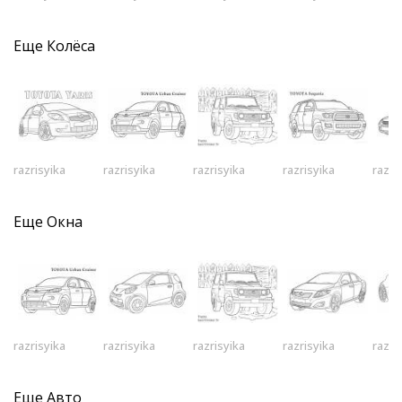
Еще
Колёса
razrisyika
razrisyika
razrisyika
razrisyika
razri
Еще
Окна
razrisyika
razrisyika
razrisyika
razrisyika
razri
Еще
Авто