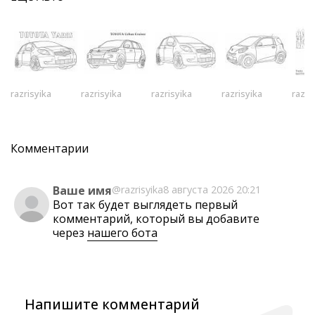
razrisyika
razrisyika
razrisyika
razrisyika
razri
Комментарии
Ваше имя
@razrisyika
8 августа 2026 20:21
Вот так будет выглядеть первый
комментарий, который вы добавите
через
нашего бота
Напишите комментарий