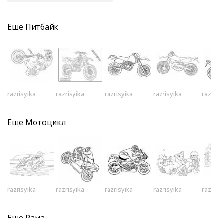
Еще
Питбайк
razrisyika
razrisyika
razrisyika
razrisyika
razri
Еще
Мотоцикл
razrisyika
razrisyika
razrisyika
razrisyika
razri
Еще
Рама