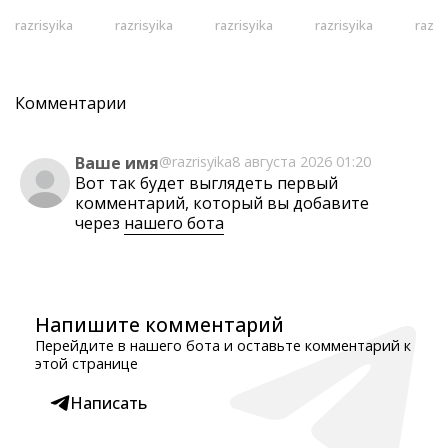
razrisyika
razrisyika
razrisyika
razrisyika
razri
Комментарии
Ваше имя
@razrisyika
8 августа 2026 01:20
Вот так будет выглядеть первый
комментарий, который вы добавите
через
нашего бота
Напишите комментарий
Перейдите в нашего бота и оставьте комментарий к
этой странице
Написать