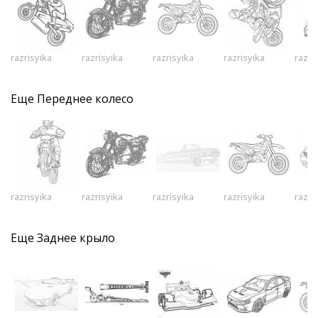
razrisyika
razrisyika
razrisyika
razrisyika
razri
Еще
Переднее колесо
razrisyika
razrisyika
razrisyika
razrisyika
razri
Еще
Заднее крыло