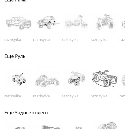
razrisyika
razrisyika
razrisyika
razrisyika
razri
Еще
Руль
razrisyika
razrisyika
razrisyika
razrisyika
razri
Еще
Заднее колесо