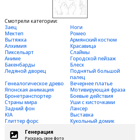
Смотрели категории:
Заец
Ноги
Мектеп
Ромео
Вытяжка
Армянский костюм
Алхимия
Красавица
Пиксельарт
Слаймы
Аниме
Городской пейзаж
Бакенбарды
Блеск
Ледяной дворец
Поднятый большой
палец
Генеалогическое древо
Вечернее платье
Японская анимация
Мотивирующая фраза
Бронетранспортер
Боевые действия
Страны мира
Уши с кисточками
Задний фон
Лансер
KIA
Выставка
Глиттер форс
Кукольный домик
Генерация
Раскрась свое фото