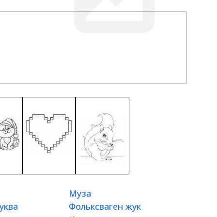
Муза
уква
Фольксваген жук