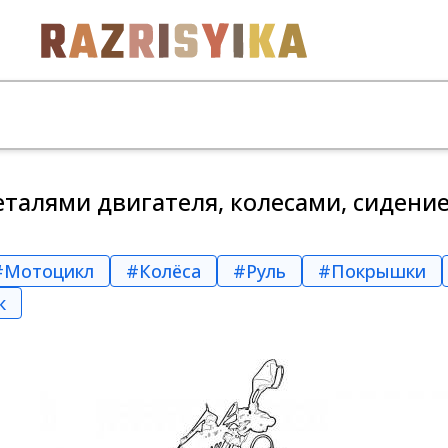
еталями двигателя, колесами, сидени
#Мотоцикл
#Колёса
#Руль
#Покрышки
к