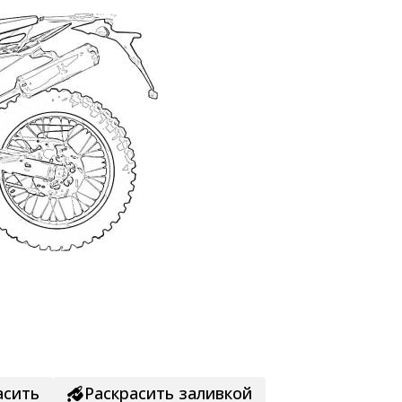
асить
Раскрасить заливкой