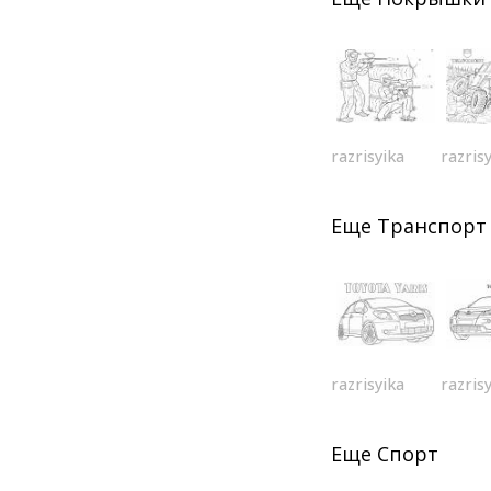
razrisyika
razris
Еще
Транспорт
razrisyika
razris
Еще
Спорт