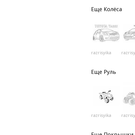
Еще
Колёса
razrisyika
razris
Еще
Руль
razrisyika
razris
Еще
Покрышки