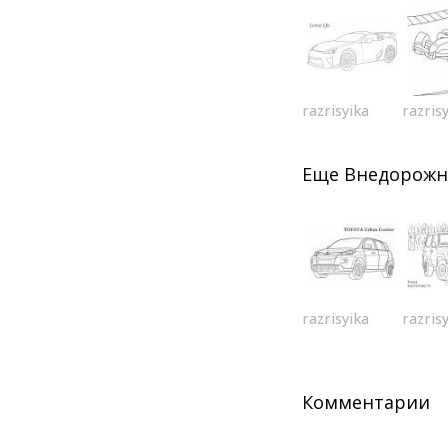
razrisyika
razris
Еще
Внедорожн
razrisyika
razris
Комментарии