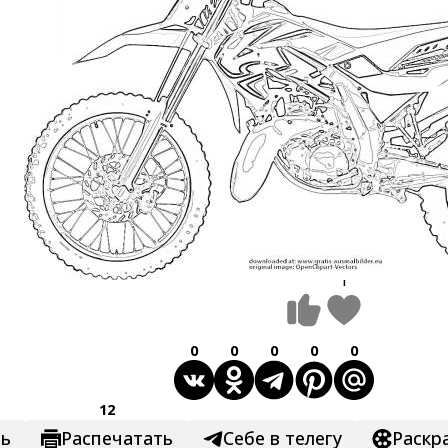
1
0
0
0
0
0
12
ть
Распечатать
Себе в телегу
Раскр