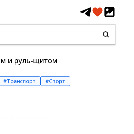
ем и руль-щитом
#Транспорт
#Спорт