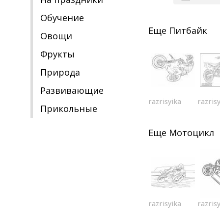
Обучение
Еще
Питбайк
Овощи
Фрукты
Природа
Развивающие
razrisyika
razris
Прикольные
Еще
Мотоцикл
razrisyika
razris