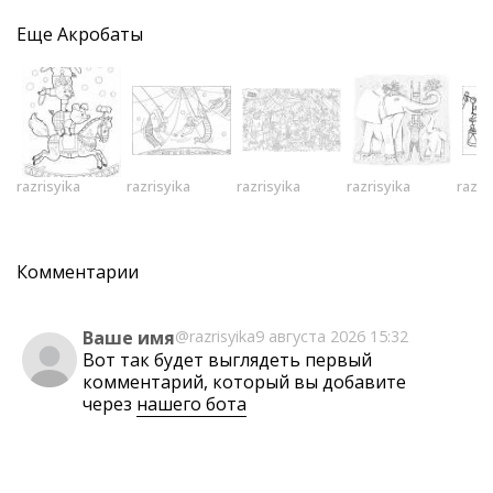
Еще
Акробаты
razrisyika
razrisyika
razrisyika
razrisyika
razri
Комментарии
Ваше имя
@razrisyika
9 августа 2026 15:32
Вот так будет выглядеть первый
комментарий, который вы добавите
через
нашего бота