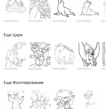
razrisyika
razrisyika
razrisyika
razrisyika
razri
Еще
Цирк
razrisyika
razrisyika
razrisyika
razrisyika
razri
Еще
Жонглирование