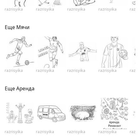
razrisyika
razrisyika
razrisyika
razrisyika
razri
Еще
Мячи
razrisyika
razrisyika
razrisyika
razrisyika
razri
Еще
Аренда
razrisyika
razrisyika
razrisyika
razrisyika
razri