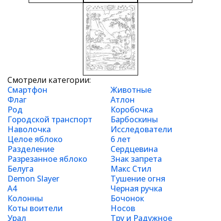
Смотрели категории:
Смартфон
Животные
Флаг
Атлон
Род
Коробочка
Городской транспорт
Барбоскины
Наволочка
Исследователи
Целое яблоко
6 лет
Разделение
Сердцевина
Разрезанное яблоко
Знак запрета
Белуга
Макс Стил
Demon Slayer
Тушение огня
А4
Черная ручка
Колонны
Бочонок
Коты воители
Носов
Урал
Тру и Радужное