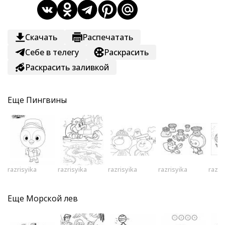
Скачать
Распечатать
Себе в телегу
Раскрасить
Раскрасить заливкой
Еще
Пингвины
razrisyika
razrisyika
razrisyika
razrisyika
razri
Еще
Морской лев