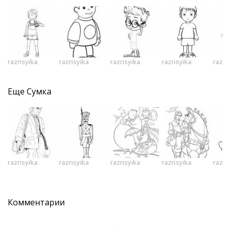
razrisyika
razrisyika
razrisyika
razrisyika
razri
Еще
Сумка
razrisyika
razrisyika
razrisyika
razrisyika
razri
Комментарии