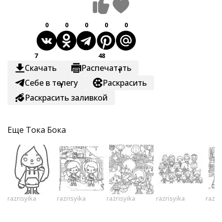
0
0
0
0
0
7
48
Скачать
Распечатать
1
Себе в телегу
Раскрасить
1
Раскрасить заливкой
Еще
Тока Бока
razrisyika
razrisyika
razrisyika
razrisyika
razri