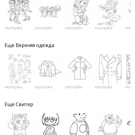
razrisyika
razrisyika
razrisyika
razrisyika
razri
Еще
Верхняя одежда
razrisyika
razrisyika
razrisyika
razrisyika
razri
Еще
Свитер