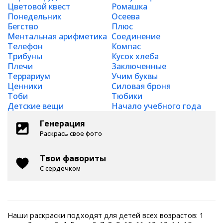
Цветовой квест
Ромашка
Понедельник
Осеева
Бегство
Плюс
Ментальная арифметика
Соединение
Телефон
Компас
Трибуны
Кусок хлеба
Плечи
Заключенные
Террариум
Учим буквы
Ценники
Силовая броня
Тоби
Тюбики
Детские вещи
Начало учебного года
Генерация
Раскрась свое фото
Твои фавориты
С сердечком
Наши раскраски подходят для детей всех возрастов: 1