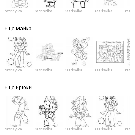
razrisyika
razrisyika
razrisyika
razrisyika
razri
Еще
Майка
razrisyika
razrisyika
razrisyika
razrisyika
razri
Еще
Брюки
razrisyika
razrisyika
razrisyika
razrisyika
razri