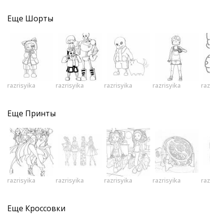
Еще
Шорты
razrisyika
razrisyika
razrisyika
razrisyika
razri
Еще
Принты
razrisyika
razrisyika
razrisyika
razrisyika
razri
Еще
Кроссовки