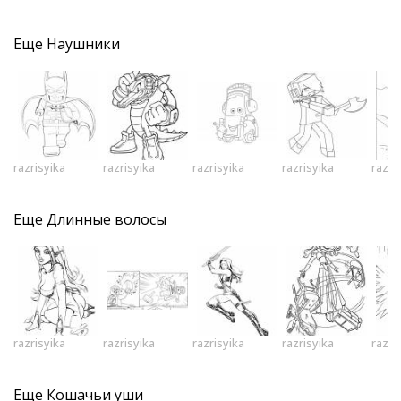
Еще
Наушники
razrisyika
razrisyika
razrisyika
razrisyika
razri
Еще
Длинные волосы
razrisyika
razrisyika
razrisyika
razrisyika
razri
Еще
Кошачьи уши