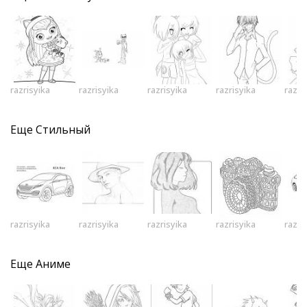
razrisyika
razrisyika
razrisyika
razrisyika
razri
Еще
Стильный
razrisyika
razrisyika
razrisyika
razrisyika
razri
Еще
Аниме