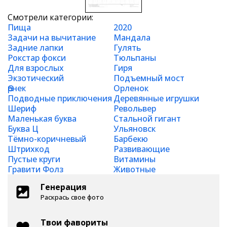
Смотрели категории:
Пища
2020
Задачи на вычитание
Мандала
Задние лапки
Гулять
Рокстар фокси
Тюльпаны
Для взрослых
Гиря
Экзотический
Подъемный мост
Өрнек
Орленок
Подводные приключения
Деревянные игрушки
Шериф
Револьвер
Маленькая буква
Стальной гигант
Буква Ц
Ульяновск
Тёмно-коричневый
Барбекю
Штрихкод
Развивающие
Пустые круги
Витамины
Гравити Фолз
Животные
Генерация
Раскрась свое фото
Твои фавориты