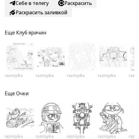
Себе в телегу
Раскрасить
Раскрасить заливкой
Еще
Клуб яричин
razrisyika
razrisyika
razrisyika
razrisyika
razri
Еще
Очки
razrisyika
razrisyika
razrisyika
razrisyika
razri