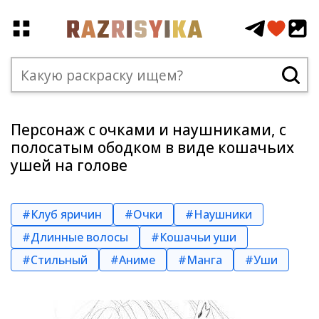
Персонаж с очками и наушниками, с
полосатым ободком в виде кошачьих
ушей на голове
#Клуб яричин
#Очки
#Наушники
#Длинные волосы
#Кошачьи уши
#Стильный
#Аниме
#Манга
#Уши