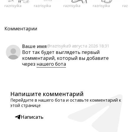
razrisyika
razrisyika
razrisyika
razrisyika
razri
Комментарии
Ваше имя
@razrisyika
9 августа 2026 18:31
Вот так будет выглядеть первый
комментарий, который вы добавите
через
нашего бота
Напишите комментарий
Перейдите в нашего бота и оставьте комментарий к
этой странице
Написать