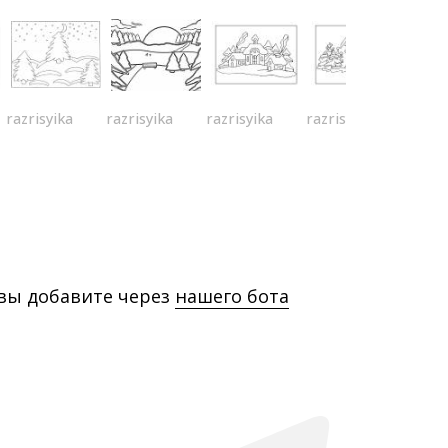
razrisyika
razrisyika
razrisyika
razrisyika
 вы добавите через
нашего бота