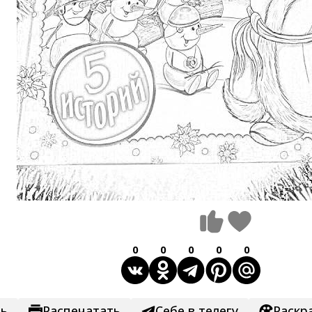
0
0
0
0
0
ть
Распечатать
Себе в телегу
Раскр