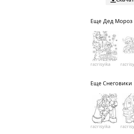
Еще
Дед Мороз
razrisyika
razris
Еще
Снеговики
razrisyika
razris