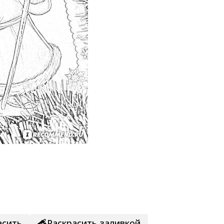
асить
Раскрасить заливкой