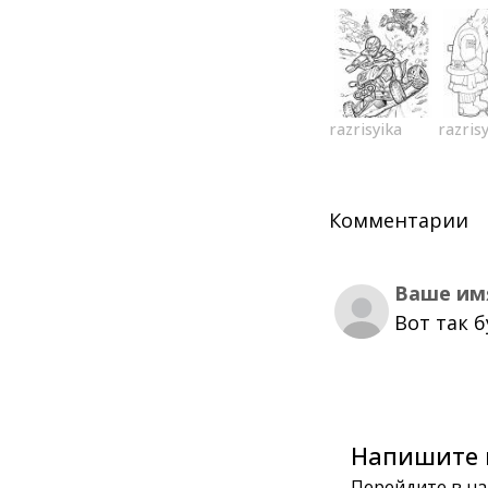
razrisyika
razris
Комментарии
Ваше им
Вот так 
Напишите 
Перейдите в на