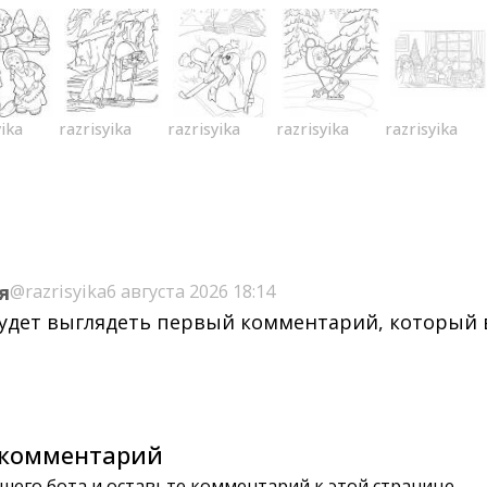
yika
razrisyika
razrisyika
razrisyika
razrisyika
я
@razrisyika
6 августа 2026 18:14
будет выглядеть первый комментарий, который
комментарий
шего бота и оставьте комментарий к этой странице