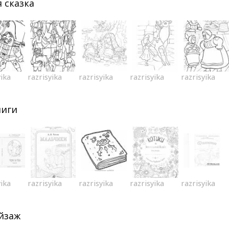
 сказка
yika
razrisyika
razrisyika
razrisyika
razrisyika
ниги
yika
razrisyika
razrisyika
razrisyika
razrisyika
йзаж