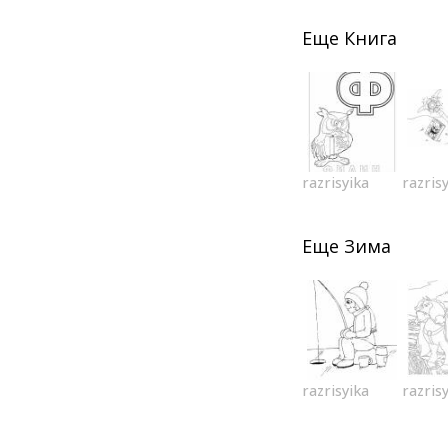
Еще
Книга
razrisyika
razris
Еще
Зима
razrisyika
razris