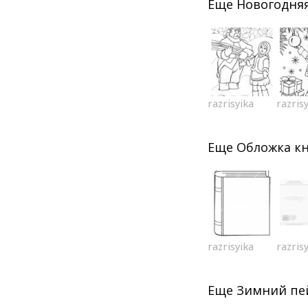
Еще
Новогодняя
razrisyika
razris
Еще
Обложка к
razrisyika
razris
Еще
Зимний пе