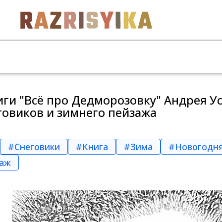
ги "Всё про Дедморозовку" Андрея У
говиков и зимнего пейзажа
#Снеговики
#Книга
#Зима
#Новогодня
заж