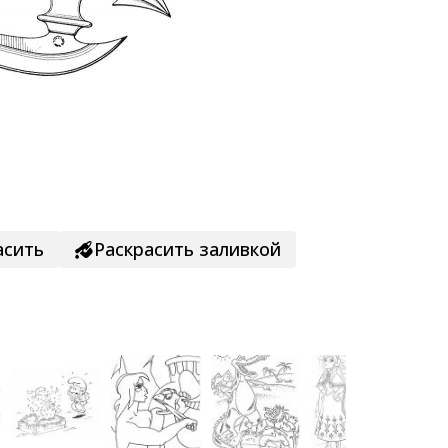
асить
Раскрасить заливкой