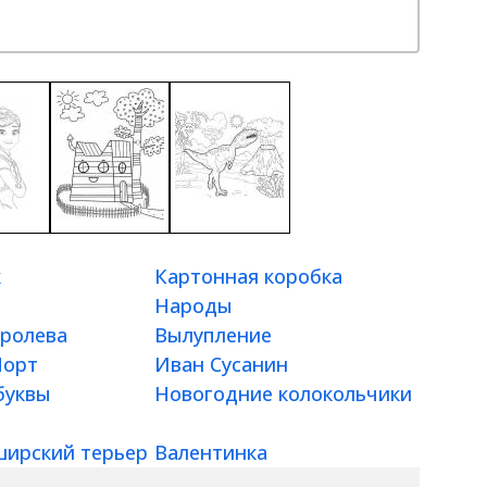
к
Картонная коробка
Народы
оролева
Вылупление
Морт
Иван Сусанин
буквы
Новогодние колокольчики
ирский терьер
Валентинка