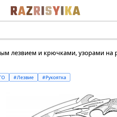
ым лезвием и крючками, узорами на 
ГО
#Лезвие
#Рукоятка