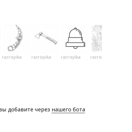
razrisyika
razrisyika
razrisyika
razrisyika
 вы добавите через
нашего бота