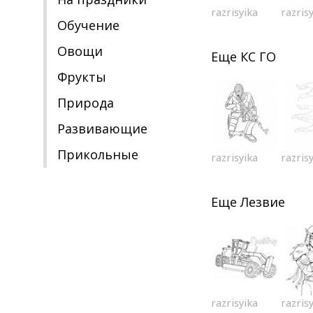
razrisyika
razris
Обучение
Овощи
Еще
КС ГО
Фрукты
Природа
Развивающие
Прикольные
razrisyika
razris
Еще
Лезвие
razrisyika
razris