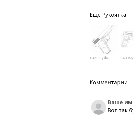
Еще
Рукоятка
razrisyika
razris
Комментарии
Ваше им
Вот так 