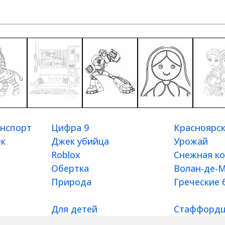
нспорт
Цифра 9
Красноярс
ек
Джек убийца
Урожай
Roblox
Снежная к
Обертка
Волан-де-
Природа
Греческие 
Для детей
Стаффордш