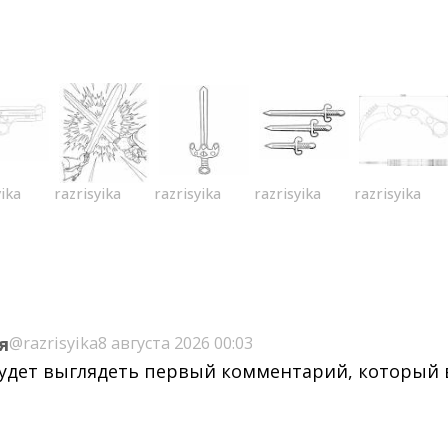
yika
razrisyika
razrisyika
razrisyika
razrisyika
я
@razrisyika
8 августа 2026 00:03
будет выглядеть первый комментарий, который