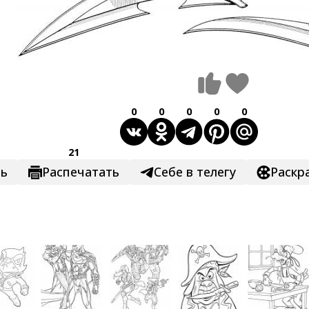
0
0
0
0
0
21
ть
Распечатать
Себе в телегу
Раскр