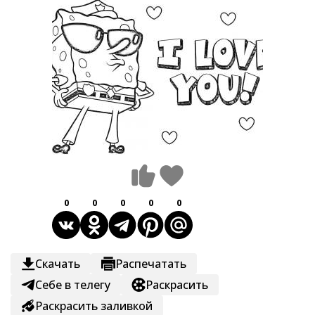
0
0
0
0
0
Скачать
Распечатать
Себе в телегу
Раскрасить
Раскрасить заливкой