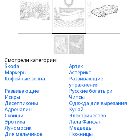
Смотрели категории:
Škoda
Артек
Маркеры
Астерикс
Кофейные зёрна
Развивающие
упражнения
Развивающие
Русские богатыри
Искры
Чипсы
Десептиконы
Одежда для вырезания
Адреналин
Кунай
Сквиши
Электричество
Эротика
Лала Фанфан
Луномосик
Медведь
Для мальчиков
Ножницы