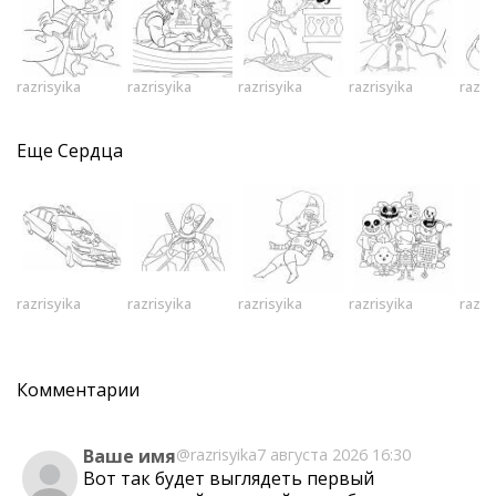
razrisyika
razrisyika
razrisyika
razrisyika
razri
Еще
Сердца
razrisyika
razrisyika
razrisyika
razrisyika
razri
Комментарии
Ваше имя
@razrisyika
7 августа 2026 16:30
Вот так будет выглядеть первый