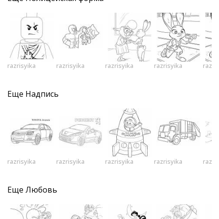
razrisyika
razrisyika
razrisyika
razrisyika
razri
Еще
Надпись
razrisyika
razrisyika
razrisyika
razrisyika
razri
Еще
Любовь