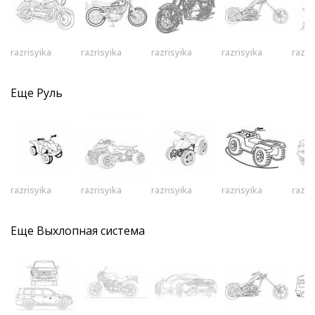
razrisyika
razrisyika
razrisyika
razrisyika
razri
Еще
Руль
razrisyika
razrisyika
razrisyika
razrisyika
razri
Еще
Выхлопная система