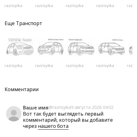
razrisyika
razrisyika
razrisyika
razrisyika
razri
Еще
Транспорт
razrisyika
razrisyika
razrisyika
razrisyika
razri
Комментарии
Ваше имя
@razrisyika
9 августа 2026 04:02
Вот так будет выглядеть первый
комментарий, который вы добавите
через
нашего бота