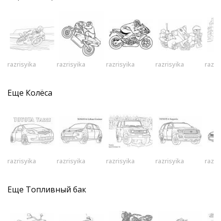
razrisyika
razrisyika
razrisyika
razrisyika
razri
Еще
Колёса
razrisyika
razrisyika
razrisyika
razrisyika
razri
Еще
Топливный бак