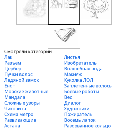
Смотрели категории:
Лак
Листья
Разъем
Изобретатель
Цербер
Волшебная вода
Пучки волос
Макияж
Ледяной замок
Куколка ЛОЛ
Енот
Заплетенные волосы
Морские животные
Боевые роботы
Мандала
Вес
Сложные узоры
Диалог
Чикорита
Художники
Схема метро
Пожиратель
Развивающие
Восемь лапок
Астана
Разорванное кольцо