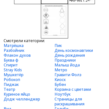
Смотрели категории:
Матрёшка
Пик
Разбойник
День космонавтики
Флакон духов
День рождения
Буква ф
Праздники
Спирит
Малыш йода
Stray Kids
Метро
Мушкетёр
Гравити Фолз
Робокоп
Киоск
Пиджак
Бубен
Театр
Корзина с цветами
Куриное яйцо
Ноутбук
Додж челленджер
Страницы для
раскрашивания
Вид
Голуби