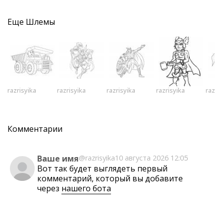
Еще
Шлемы
razrisyika
razrisyika
razrisyika
razrisyika
razri
Комментарии
Ваше имя
@razrisyika
10 августа 2026 12:05
Вот так будет выглядеть первый
комментарий, который вы добавите
через
нашего бота