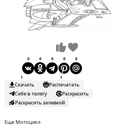
0
0
0
0
0
1
1
Скачать
Распечатать
Себе в телегу
Раскрасить
Раскрасить заливкой
Еще
Мотоцикл