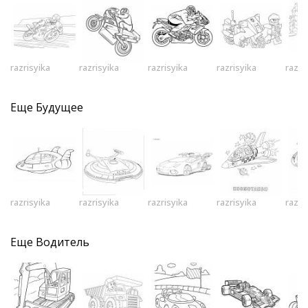
razrisyika
razrisyika
razrisyika
razrisyika
razri
Еще
Будущее
razrisyika
razrisyika
razrisyika
razrisyika
razri
Еще
Водитель