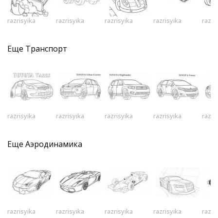
razrisyika
razrisyika
razrisyika
razrisyika
razri
Еще
Транспорт
razrisyika
razrisyika
razrisyika
razrisyika
razri
Еще
Аэродинамика
razrisyika
razrisyika
razrisyika
razrisyika
razri