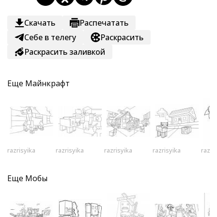
Скачать
Распечатать
Себе в телегу
Раскрасить
Раскрасить заливкой
Еще
Майнкрафт
razrisyika
razrisyika
razrisyika
razrisyika
razri
Еще
Мобы