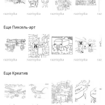
razrisyika
razrisyika
razrisyika
razrisyika
razri
Еще
Пиксель-арт
razrisyika
razrisyika
razrisyika
razrisyika
razri
Еще
Креатив