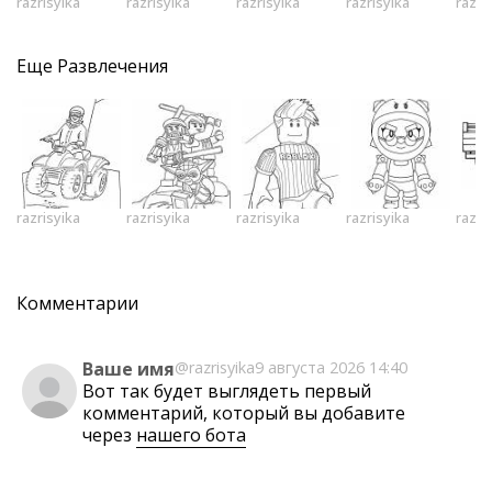
razrisyika
razrisyika
razrisyika
razrisyika
razri
Еще
Развлечения
razrisyika
razrisyika
razrisyika
razrisyika
razri
Комментарии
Ваше имя
@razrisyika
9 августа 2026 14:40
Вот так будет выглядеть первый
комментарий, который вы добавите
через
нашего бота