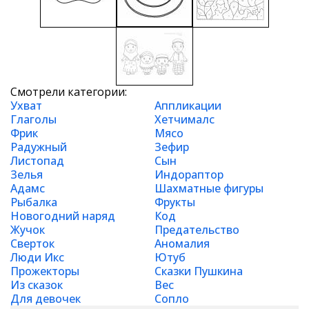
Смотрели категории:
Ухват
Аппликации
Глаголы
Хетчималс
Фрик
Мясо
Радужный
Зефир
Листопад
Сын
Зелья
Индораптор
Адамс
Шахматные фигуры
Рыбалка
Фрукты
Новогодний наряд
Код
Жучок
Предательство
Сверток
Аномалия
Люди Икс
Ютуб
Прожекторы
Сказки Пушкина
Из сказок
Вес
Для девочек
Сопло