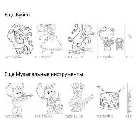
Еще
Бубен
razrisyika
razrisyika
razrisyika
razrisyika
razri
Еще
Музыкальные инструменты
razrisyika
razrisyika
razrisyika
razrisyika
razri