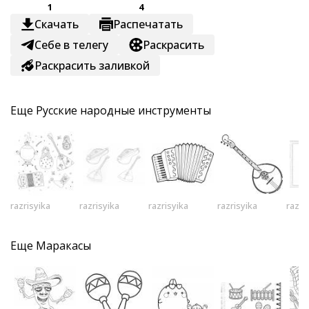
1
4
Скачать
Распечатать
Себе в телегу
Раскрасить
Раскрасить заливкой
Еще
Русские народные инструменты
razrisyika
razrisyika
razrisyika
razrisyika
razri
Еще
Маракасы