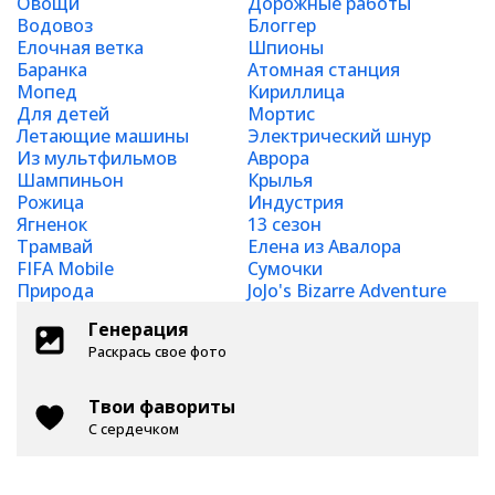
Овощи
Дорожные работы
Водовоз
Блоггер
Елочная ветка
Шпионы
Баранка
Атомная станция
Мопед
Кириллица
Для детей
Мортис
Летающие машины
Электрический шнур
Из мультфильмов
Аврора
Шампиньон
Крылья
Рожица
Индустрия
Ягненок
13 сезон
Трамвай
Елена из Авалора
FIFA Mobile
Сумочки
Природа
JoJo's Bizarre Adventure
Генерация
Раскрась свое фото
Твои фавориты
С сердечком