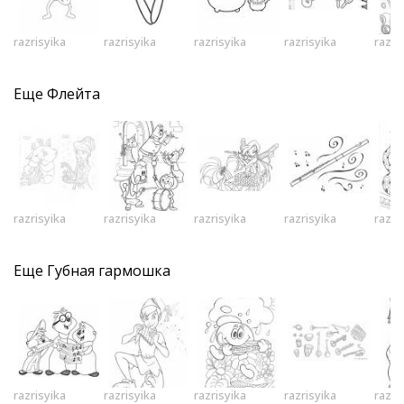
razrisyika
razrisyika
razrisyika
razrisyika
razri
Еще
Флейта
razrisyika
razrisyika
razrisyika
razrisyika
razri
Еще
Губная гармошка
razrisyika
razrisyika
razrisyika
razrisyika
razri