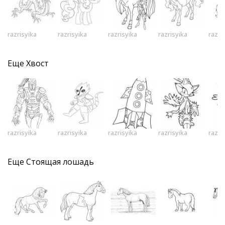
razrisyika
razrisyika
razrisyika
razrisyika
razri
Еще
Хвост
razrisyika
razrisyika
razrisyika
razrisyika
razri
Еще
Стоящая лошадь