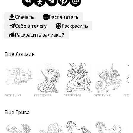
Скачать
Распечатать
Себе в телегу
Раскрасить
Раскрасить заливкой
Еще
Лошадь
razrisyika
razrisyika
razrisyika
razrisyika
razri
Еще
Грива