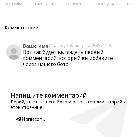
razrisyika
razrisyika
razrisyika
razrisyika
razri
Комментарии
Ваше имя
@razrisyika
9 августа 2026 14:35
Вот так будет выглядеть первый
комментарий, который вы добавите
через
нашего бота
Напишите комментарий
Перейдите в нашего бота и оставьте комментарий к
этой странице
Написать