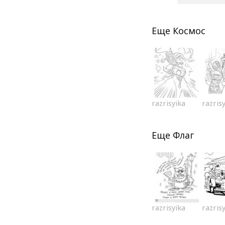
Еще
Космос
razrisyika
razris
Еще
Флаг
razrisyika
razris