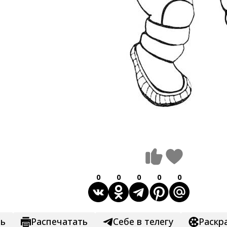
0
0
0
0
0
ть
Распечатать
Себе в телегу
Раскр