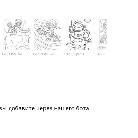
razrisyika
razrisyika
razrisyika
razrisyika
 вы добавите через
нашего бота