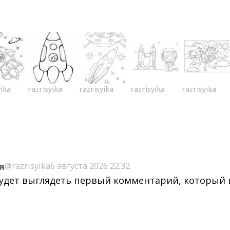
yika
razrisyika
razrisyika
razrisyika
razrisyika
я
@razrisyika
6 августа 2026 22:32
будет выглядеть первый комментарий, который