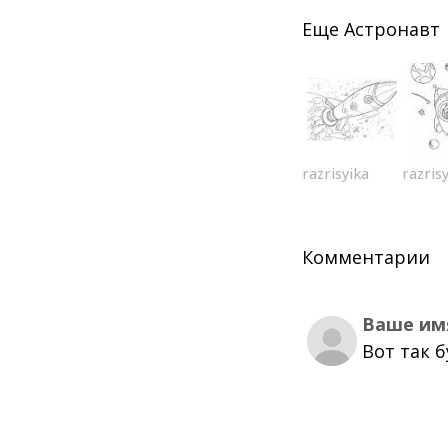
Еще
Астронавт
razrisyika
razris
Комментарии
Ваше им
Вот так 