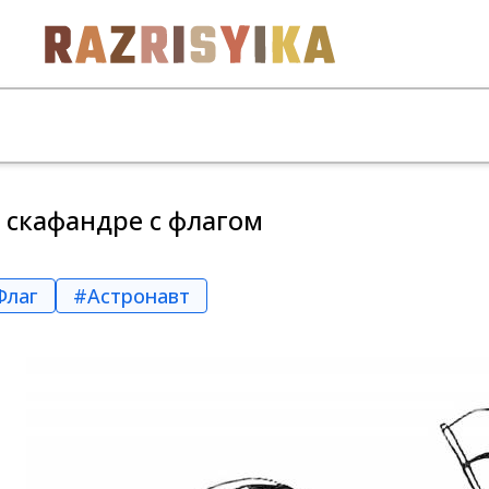
 скафандре с флагом
Флаг
#Астронавт