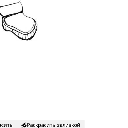
асить
Раскрасить заливкой