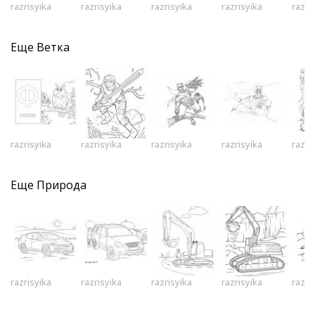
razrisyika
razrisyika
razrisyika
razrisyika
razri
Еще
Ветка
razrisyika
razrisyika
razrisyika
razrisyika
razri
Еще
Природа
razrisyika
razrisyika
razrisyika
razrisyika
razri