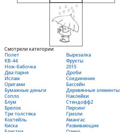
Смотрели категории:
Полет
Вырезалка
КВ-44
Фрукты
Нож-бабочка
2015
Два парня
Дроби
Ислам
Соединение
Оригами
Бассейн
Бумажные деньги
Деревянные элементы
Сопло
Наклейки
Блум
Стендофф2
Брелок
Пирсинг
Три толстяка
Гризли
Коктейль
Амангас
Киска
Развивающие
Блестки
Озеро