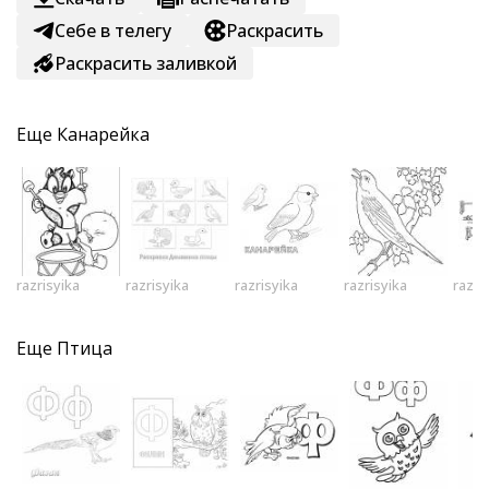
Себе в телегу
Раскрасить
Раскрасить заливкой
Еще
Канарейка
razrisyika
razrisyika
razrisyika
razrisyika
razri
Еще
Птица