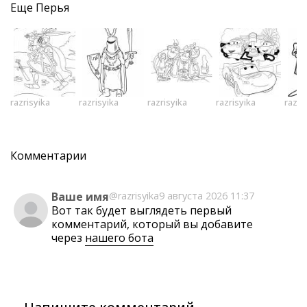
Еще
Перья
razrisyika
razrisyika
razrisyika
razrisyika
razri
Комментарии
Ваше имя
@razrisyika
9 августа 2026 11:37
Вот так будет выглядеть первый
комментарий, который вы добавите
через
нашего бота