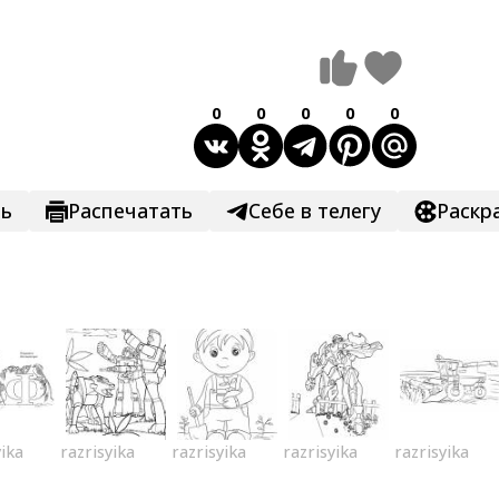
0
0
0
0
0
ть
Распечатать
Себе в телегу
Раскр
yika
razrisyika
razrisyika
razrisyika
razrisyika