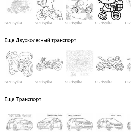
razrisyika
razrisyika
razrisyika
razrisyika
razri
Еще
Двухколесный транспорт
razrisyika
razrisyika
razrisyika
razrisyika
razri
Еще
Транспорт