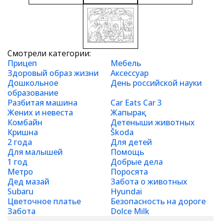
Смотрели категории:
Прицеп
Мебель
Здоровый образ жизни
Аксессуар
Дошкольное
День российской науки
образование
Разбитая машина
Car Eats Car 3
Жених и невеста
Жапырақ
Комбайн
Детеныши животных
Кришна
Škoda
2 года
Для детей
Для малышей
Помощь
1 год
Добрые дела
Метро
Поросята
Дед мазай
Забота о животных
Subaru
Hyundai
Цветочное платье
Безопасность на дороге
Забота
Dolce Milk