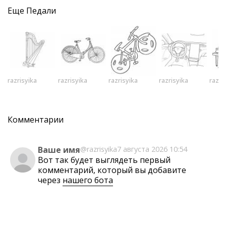
Еще
Педали
razrisyika
razrisyika
razrisyika
razrisyika
razri
Комментарии
Ваше имя
@razrisyika
7 августа 2026 10:54
Вот так будет выглядеть первый
комментарий, который вы добавите
через
нашего бота