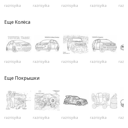
razrisyika
razrisyika
razrisyika
razrisyika
razri
Еще
Колёса
razrisyika
razrisyika
razrisyika
razrisyika
razri
Еще
Покрышки
razrisyika
razrisyika
razrisyika
razrisyika
razri