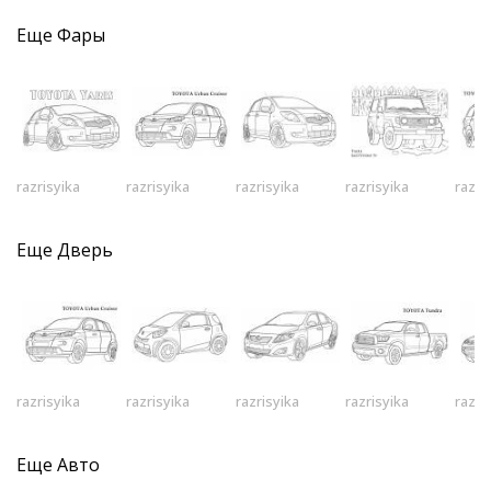
Еще
Фары
razrisyika
razrisyika
razrisyika
razrisyika
razri
Еще
Дверь
razrisyika
razrisyika
razrisyika
razrisyika
razri
Еще
Авто