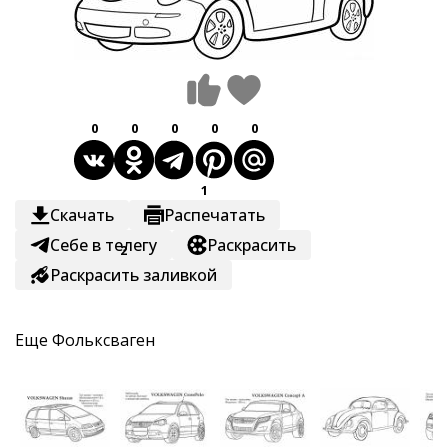
0
0
0
0
0
1
Скачать
Распечатать
Себе в телегу
Раскрасить
2
Раскрасить заливкой
Еще
Фольксваген