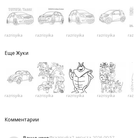
razrisyika
razrisyika
razrisyika
razrisyika
razri
Еще
Жуки
razrisyika
razrisyika
razrisyika
razrisyika
razri
Комментарии
@razrisyika
7 августа 2026 00:57