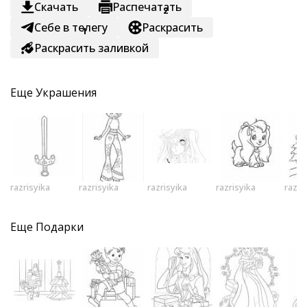
Скачать
Распечатать
2
Себе в телегу
Раскрасить
1
Раскрасить заливкой
Еще
Украшения
razrisyika
razrisyika
razrisyika
razrisyika
razri
Еще
Подарки