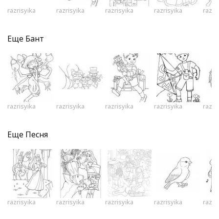
razrisyika
razrisyika
razrisyika
razrisyika
razri
Еще
Бант
razrisyika
razrisyika
razrisyika
razrisyika
razri
Еще
Песня
razrisyika
razrisyika
razrisyika
razrisyika
razri