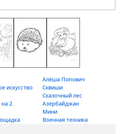
Алёша Попович
е искусство
Сквиши
Сказочный лес
 на 2
Азербайджан
Мини
лощадка
Военная техника