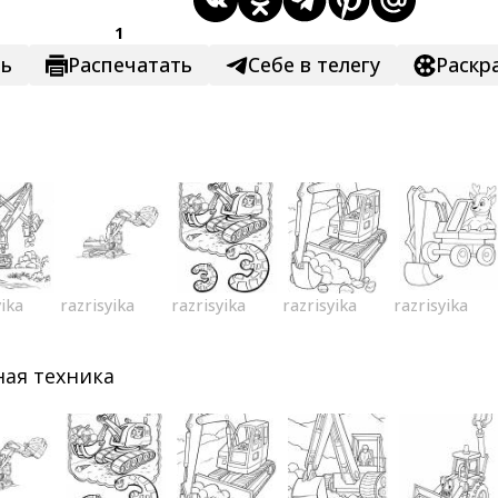
1
ть
Распечатать
Себе в телегу
Раскр
р
yika
razrisyika
razrisyika
razrisyika
razrisyika
ая техника