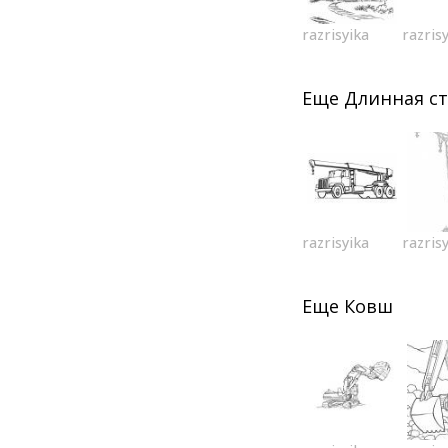
razrisyika
razris
Еще
Длинная с
razrisyika
razris
Еще
Ковш