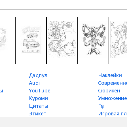
Дэдпул
Наклейки
Audi
Современно
вы
YouTube
Сюрикен
Куроми
Умножение
Цитаты
Гүл
Этикет
Игровая п