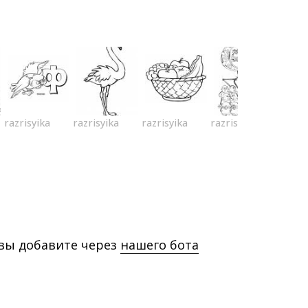
razrisyika
razrisyika
razrisyika
razrisyika
 вы добавите через
нашего бота