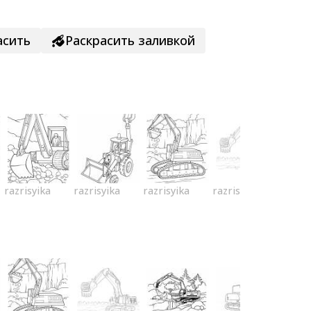
асить
Раскрасить заливкой
razrisyika
razrisyika
razrisyika
razrisyika