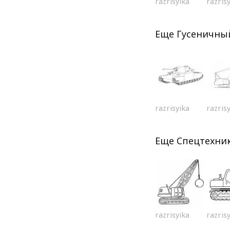
razrisyika
razris
Еще
Гусеничны
razrisyika
razris
Еще
Спецтехни
razrisyika
razris