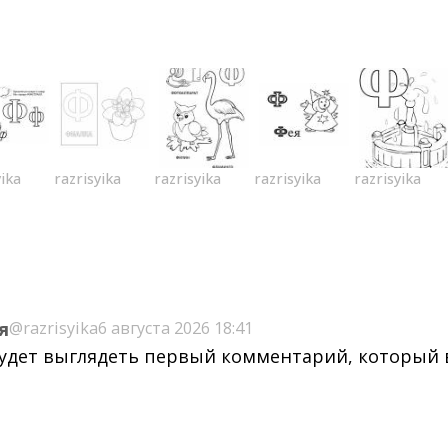
yika
razrisyika
razrisyika
razrisyika
razrisyika
я
@razrisyika
6 августа 2026 18:41
будет выглядеть первый комментарий, который