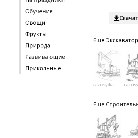
Обучение
Скача
Овощи
Фрукты
Еще
Экскавато
Природа
Развивающие
Прикольные
razrisyika
razris
Еще
Строительн