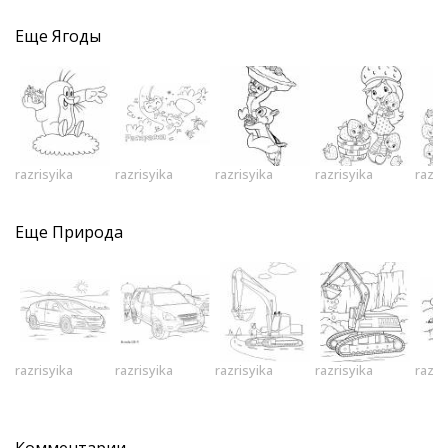
Еще
Ягоды
razrisyika
razrisyika
razrisyika
razrisyika
razri
Еще
Природа
razrisyika
razrisyika
razrisyika
razrisyika
razri