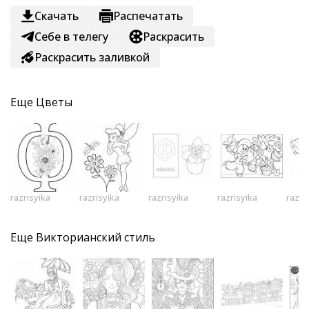
Скачать
Распечатать
Себе в телегу
Раскрасить
Раскрасить заливкой
Еще
Цветы
razrisyika
razrisyika
razrisyika
razrisyika
razri
Еще
Викторианский стиль