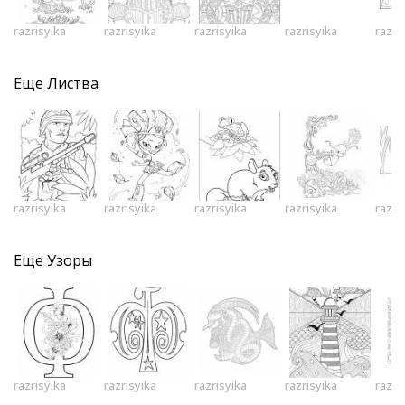
razrisyika
razrisyika
razrisyika
razrisyika
razri
Еще
Листва
razrisyika
razrisyika
razrisyika
razrisyika
razri
Еще
Узоры
razrisyika
razrisyika
razrisyika
razrisyika
razri