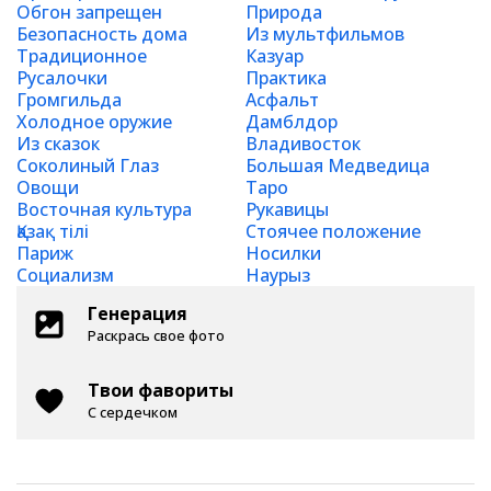
Обгон запрещен
Природа
Безопасность дома
Из мультфильмов
Традиционное
Казуар
Русалочки
Практика
Громгильда
Асфальт
Холодное оружие
Дамблдор
Из сказок
Владивосток
Соколиный Глаз
Большая Медведица
Овощи
Таро
Восточная культура
Рукавицы
Қазақ тілі
Стоячее положение
Париж
Носилки
Социализм
Наурыз
Генерация
Раскрась свое фото
Твои фавориты
С сердечком