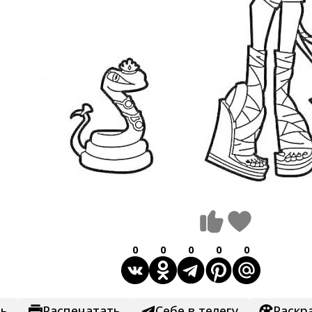
0
0
0
0
0
ть
Распечатать
Себе в телегу
Раскр