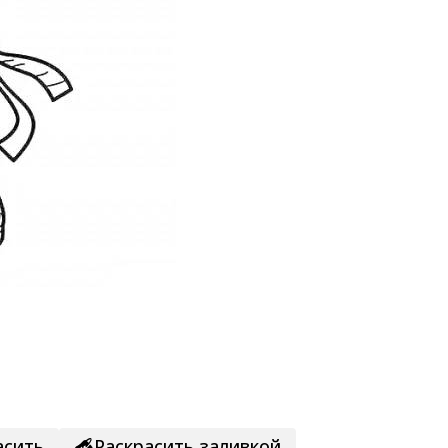
асить
Раскрасить заливкой