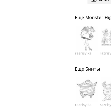
Еще
Monster Hi
razrisyika
razris
Еще
Бинты
razrisyika
razris