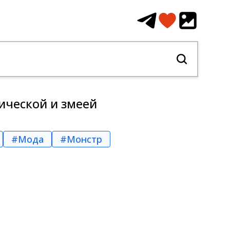
ической и змеей
#Мода
#Монстр