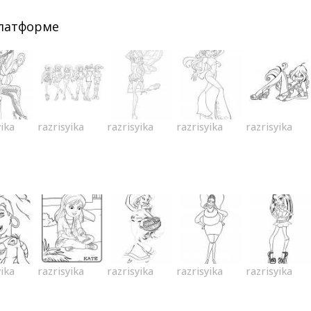
платформе
yika
razrisyika
razrisyika
razrisyika
razrisyika
yika
razrisyika
razrisyika
razrisyika
razrisyika