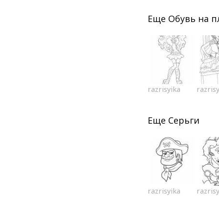
Еще
Обувь на 
razrisyika
razris
Еще
Серьги
razrisyika
razris