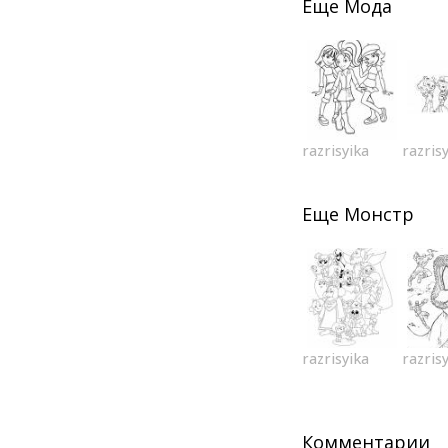
Еще
Мода
razrisyika
razris
Еще
Монстр
razrisyika
razris
Комментарии