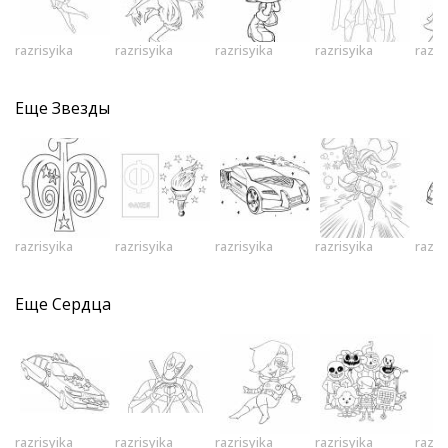
razrisyika
razrisyika
razrisyika
razrisyika
razri
Еще
Звезды
razrisyika
razrisyika
razrisyika
razrisyika
razri
Еще
Сердца
razrisyika
razrisyika
razrisyika
razrisyika
razri