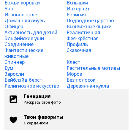
Божьи коровки
Вспышки
Уно
Интернет
Игровое поле
Религия
Домашняя обувь
Подводное царство
Офицер
Выдвижные ящики
Активность для детей
Реалистичная
Эльфийские уши
Фея-крёстная
Соединение
Профиль
Фантастические
Сказочная
животные
Спиннер
Клест
Бум
Растительные мотивы
Заросли
Мороз
Бейблэйд берст
Без полосок
Религиозное искусство
Деревянная кукла
Генерация
Раскрась свое фото
Твои фавориты
С сердечком