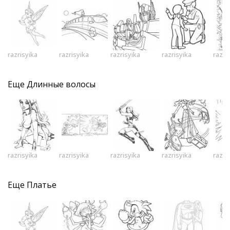
razrisyika
razrisyika
razrisyika
razrisyika
razri
Еще
Длинные волосы
razrisyika
razrisyika
razrisyika
razrisyika
razri
Еще
Платье