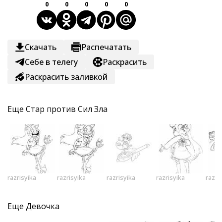
0
0
0
0
0
Скачать
Распечатать
Себе в телегу
Раскрасить
Раскрасить заливкой
Еще
Стар против Сил Зла
razrisyika
razrisyika
razrisyika
razrisyika
razri
Еще
Девочка