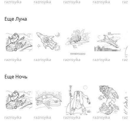
razrisyika
razrisyika
razrisyika
razrisyika
razri
Еще
Луна
razrisyika
razrisyika
razrisyika
razrisyika
razri
Еще
Ночь
razrisyika
razrisyika
razrisyika
razrisyika
razri