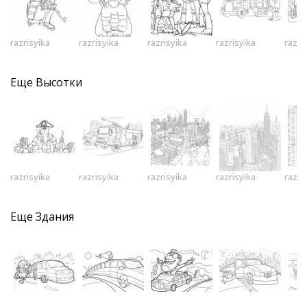
razrisyika
razrisyika
razrisyika
razrisyika
razri
Еще
Высотки
razrisyika
razrisyika
razrisyika
razrisyika
razri
Еще
Здания