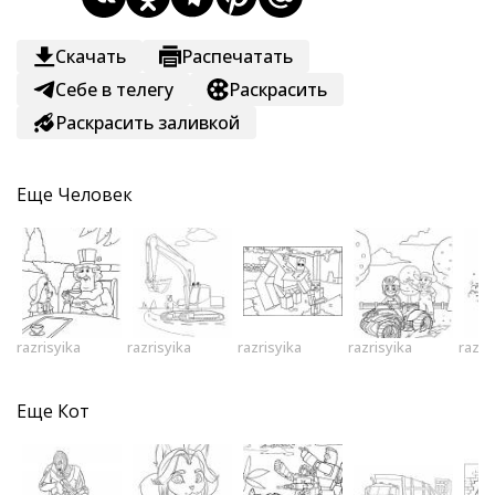
Скачать
Распечатать
Себе в телегу
Раскрасить
Раскрасить заливкой
Еще
Человек
razrisyika
razrisyika
razrisyika
razrisyika
razri
Еще
Кот