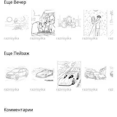
Еще
Вечер
razrisyika
razrisyika
razrisyika
razrisyika
razri
Еще
Пейзаж
razrisyika
razrisyika
razrisyika
razrisyika
razri
Комментарии