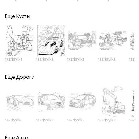
Еще
Кусты
razrisyika
razrisyika
razrisyika
razrisyika
razri
Еще
Дороги
razrisyika
razrisyika
razrisyika
razrisyika
razri
Еще
Авто