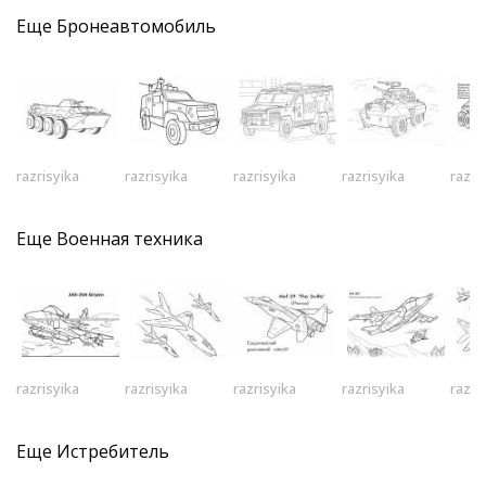
Еще
Бронеавтомобиль
razrisyika
razrisyika
razrisyika
razrisyika
razri
Еще
Военная техника
razrisyika
razrisyika
razrisyika
razrisyika
razri
Еще
Истребитель