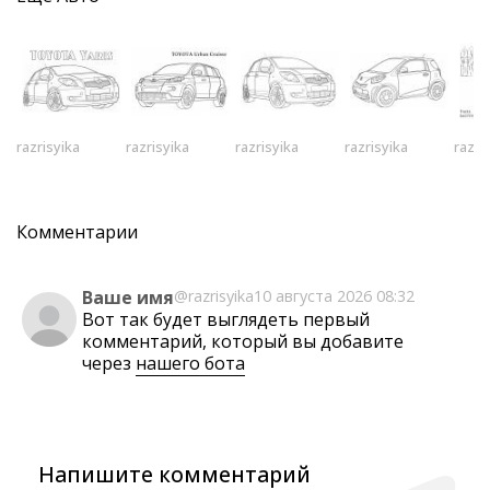
razrisyika
razrisyika
razrisyika
razrisyika
razri
Комментарии
Ваше имя
@razrisyika
10 августа 2026 08:32
Вот так будет выглядеть первый
комментарий, который вы добавите
через
нашего бота
Напишите комментарий