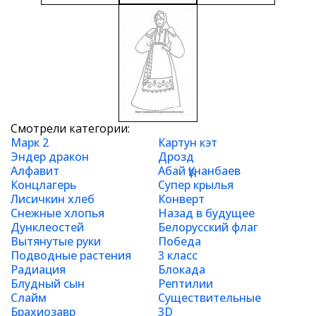
Смотрели категории:
Марк 2
Картун кэт
Эндер дракон
Дрозд
Алфавит
Абай Құнанбаев
Концлагерь
Супер крылья
Лисичкин хлеб
Конверт
Снежные хлопья
Назад в будущее
Дунклеостей
Белорусский флаг
Вытянутые руки
Победа
Подводные растения
3 класс
Радиация
Блокада
Блудный сын
Рептилии
Слайм
Существительные
Брахиозавр
3D