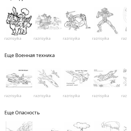
razrisyika
razrisyika
razrisyika
razrisyika
razri
Еще
Военная техника
razrisyika
razrisyika
razrisyika
razrisyika
razri
Еще
Опасность