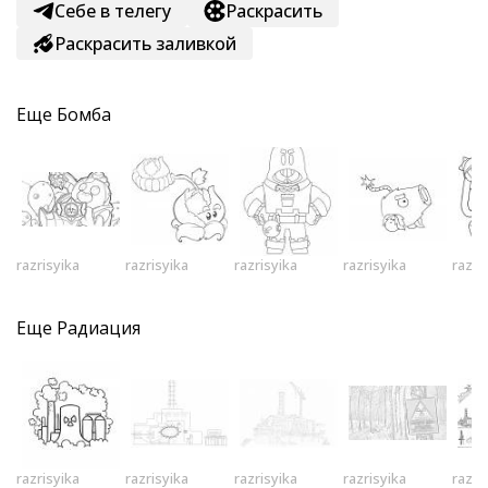
Себе в телегу
Раскрасить
Раскрасить заливкой
Еще
Бомба
razrisyika
razrisyika
razrisyika
razrisyika
razri
Еще
Радиация
razrisyika
razrisyika
razrisyika
razrisyika
razri