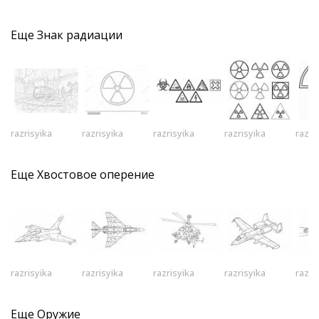
Еще
Знак радиации
razrisyika
razrisyika
razrisyika
razrisyika
razri
Еще
Хвостовое оперение
razrisyika
razrisyika
razrisyika
razrisyika
razri
Еще
Оружие