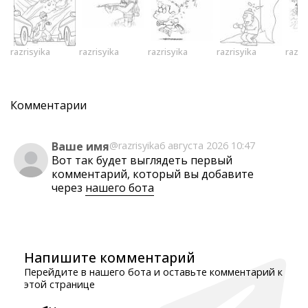
razrisyika
razrisyika
razrisyika
razrisyika
razri
Комментарии
Ваше имя
@razrisyika
6 августа 2026 10:47
Вот так будет выглядеть первый
комментарий, который вы добавите
через
нашего бота
Напишите комментарий
Перейдите в нашего бота и оставьте комментарий к
этой странице