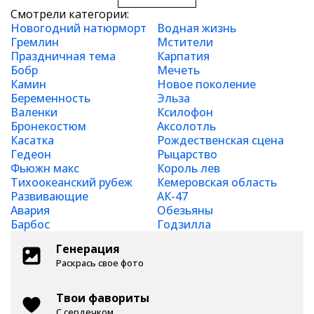
Смотрели категории:
Новогодний натюрморт
Водная жизнь
Гремлин
Мстители
Праздничная тема
Карпатия
Бобр
Мечеть
Камин
Новое поколение
Беременность
Эльза
Валенки
Ксилофон
Бронекостюм
Аксолотль
Касатка
Рождественская сцена
Гедеон
Рыцарство
Фьюжн макс
Король лев
Тихоокеанский рубеж
Кемеровская область
Развивающие
АК-47
Авария
Обезьяны
Барбос
Годзилла
Генерация
Раскрась свое фото
Твои фавориты
С сердечком