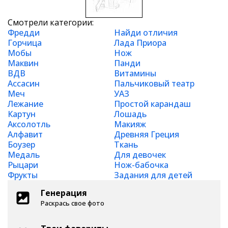
Смотрели категории:
Фредди
Найди отличия
Горчица
Лада Приора
Мобы
Нож
Маквин
Панди
ВДВ
Витамины
Ассасин
Пальчиковый театр
Меч
УАЗ
Лежание
Простой карандаш
Картун
Лошадь
Аксолотль
Макияж
Алфавит
Древняя Греция
Боузер
Ткань
Медаль
Для девочек
Рыцари
Нож-бабочка
Фрукты
Задания для детей
Генерация
Раскрась свое фото