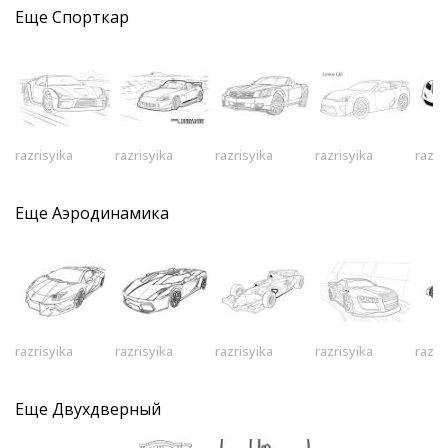
Еще
Спорткар
razrisyika
razrisyika
razrisyika
razrisyika
razri
Еще
Аэродинамика
razrisyika
razrisyika
razrisyika
razrisyika
razri
Еще
Двухдверный