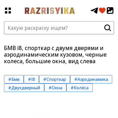
БМВ i8, спорткар с двумя дверями и
аэродинамическим кузовом, черные
колеса, большие окна, вид слева
#Бмв
#I8
#Спорткар
#Аэродинамика
#Двухдверный
#Окна
#Колёса