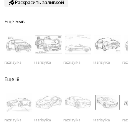
Раскрасить заливкой
Еще
Бмв
razrisyika
razrisyika
razrisyika
razrisyika
razri
Еще
I8
razrisyika
razrisyika
razrisyika
razrisyika
razri