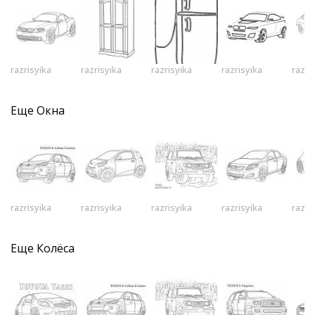
razrisyika
razrisyika
razrisyika
razrisyika
razri
Еще
Окна
razrisyika
razrisyika
razrisyika
razrisyika
razri
Еще
Колёса