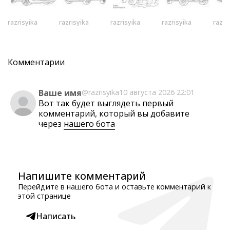
razrisyika
razrisyika
razrisyika
razrisyika
razri
Комментарии
Ваше имя
@razrisyika
10 августа 2026 22:01
Вот так будет выглядеть первый
комментарий, который вы добавите
через
нашего бота
Напишите комментарий
Перейдите в нашего бота и оставьте комментарий к
этой странице
Написать