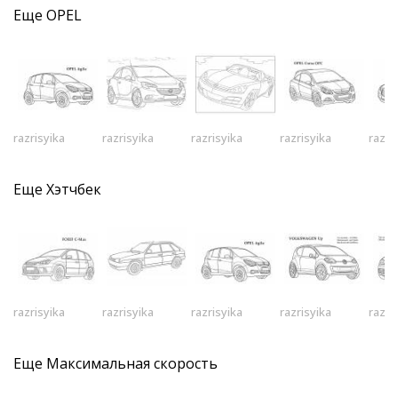
Еще
OPEL
razrisyika
razrisyika
razrisyika
razrisyika
razri
Еще
Хэтчбек
razrisyika
razrisyika
razrisyika
razrisyika
razri
Еще
Максимальная скорость