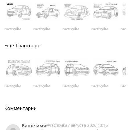
razrisyika
razrisyika
razrisyika
razrisyika
razri
Еще
Транспорт
razrisyika
razrisyika
razrisyika
razrisyika
razri
Комментарии
Ваше имя
@razrisyika
7 августа 2026 13:16