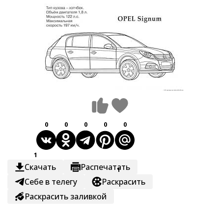
0
0
0
0
0
1
Скачать
Распечатать
1
Себе в телегу
Раскрасить
Раскрасить заливкой