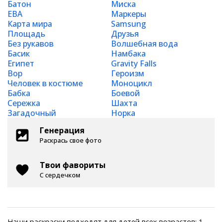
Батон
Миска
ЕВА
Маркеры
Карта мира
Samsung
Площадь
Друзья
Без рукавов
Волшебная вода
Басик
Намбака
Египет
Gravity Falls
Вор
Героизм
Человек в костюме
Моноцикл
Бабка
Боевой
Сережка
Шахта
Загадочный
Норка
Генерация
Раскрась свое фото
Твои фавориты
С сердечком
Наши раскраски подходят для детей всех возрастов: 1