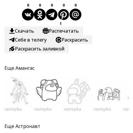
0
0
0
0
0
1
Скачать
Распечатать
Себе в телегу
Раскрасить
Раскрасить заливкой
Еще
Амангас
razrisyika
razrisyika
razrisyika
razrisyika
razri
Еще
Астронавт