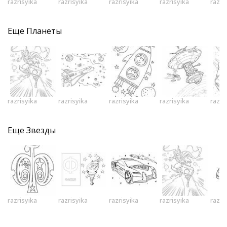
razrisyika
razrisyika
razrisyika
razrisyika
razri
Еще
Планеты
razrisyika
razrisyika
razrisyika
razrisyika
razri
Еще
Звезды
razrisyika
razrisyika
razrisyika
razrisyika
razri