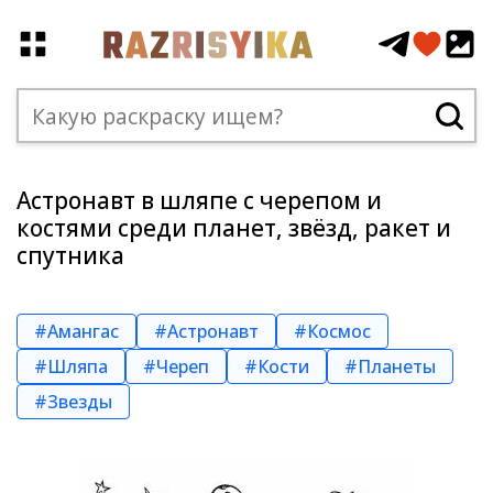
Астронавт в шляпе с черепом и
костями среди планет, звёзд, ракет и
спутника
#Амангас
#Астронавт
#Космос
#Шляпа
#Череп
#Кости
#Планеты
#Звезды