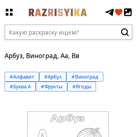
Арбуз, Виноград, Aа, Вв
#Алфавит
#Арбуз
#Виноград
#Буква А
#Фрукты
#Ягоды