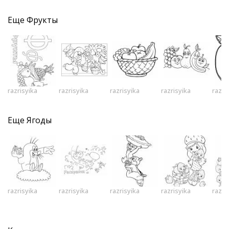
Еще
Фрукты
razrisyika
razrisyika
razrisyika
razrisyika
razri
Еще
Ягоды
razrisyika
razrisyika
razrisyika
razrisyika
razri