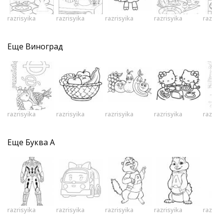
razrisyika
razrisyika
razrisyika
razrisyika
razri
Еще
Виноград
razrisyika
razrisyika
razrisyika
razrisyika
razri
Еще
Буква А
razrisyika
razrisyika
razrisyika
razrisyika
razri