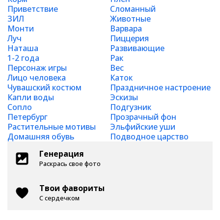
Приветствие
Сломанный
ЗИЛ
Животные
Монти
Варвара
Луч
Пиццерия
Наташа
Развивающие
1-2 года
Рак
Персонаж игры
Вес
Лицо человека
Каток
Чувашский костюм
Праздничное настроение
Капли воды
Эскизы
Сопло
Подгузник
Петербург
Прозрачный фон
Растительные мотивы
Эльфийские уши
Домашняя обувь
Подводное царство
Генерация
Раскрась свое фото
Твои фавориты
С сердечком